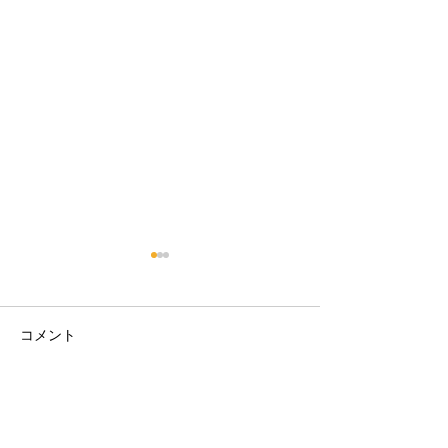
コメント
28日目で収穫
14日目のお野菜
コメントを追加…