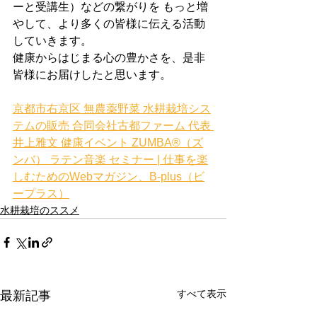
ーと受講生）などの繋がりを もっと増
やして、より多くの皆様に伝える活動
していきます。
健康からはじまる心の豊かさを、是非
皆様にお届けしたと思います。
京都市右京区 無農薬野菜 水耕栽培シス
テムの販売 合同会社古都ファーム 代表 
井上雅文 健康イベント ZUMBA®（ズ
ンバ） ラテン音楽 セミナー | 仕事を楽
しむためのWebマガジン、B-plus（ビ
ープラス）
水耕栽培のススメ
すべて表示
最新記事